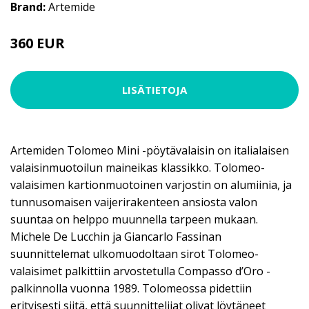
Brand:
Artemide
360 EUR
LISÄTIETOJA
Artemiden Tolomeo Mini -pöytävalaisin on italialaisen
valaisinmuotoilun maineikas klassikko. Tolomeo-
valaisimen kartionmuotoinen varjostin on alumiinia, ja
tunnusomaisen vaijerirakenteen ansiosta valon
suuntaa on helppo muunnella tarpeen mukaan.
Michele De Lucchin ja Giancarlo Fassinan
suunnittelemat ulkomuodoltaan sirot Tolomeo-
valaisimet palkittiin arvostetulla Compasso d’Oro -
palkinnolla vuonna 1989. Tolomeossa pidettiin
erityisesti siitä, että suunnittelijat olivat löytäneet