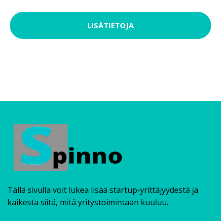
LISÄTIETOJA
Tällä sivulla voit lukea lisää startup-yrittäjyydestä ja
kaikesta siitä, mitä yritystoimintaan kuuluu.