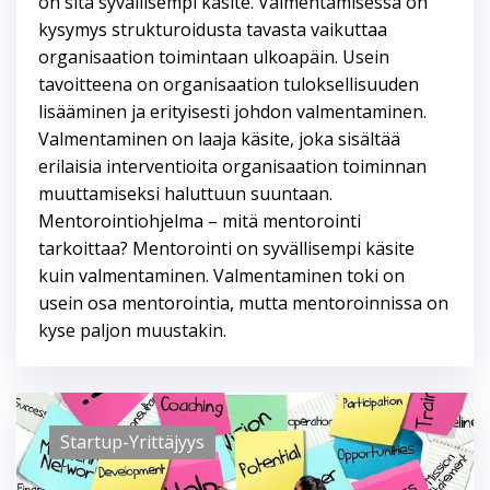
on sitä syvällisempi käsite. Valmentamisessa on
kysymys strukturoidusta tavasta vaikuttaa
organisaation toimintaan ulkoapäin. Usein
tavoitteena on organisaation tuloksellisuuden
lisääminen ja erityisesti johdon valmentaminen.
Valmentaminen on laaja käsite, joka sisältää
erilaisia interventioita organisaation toiminnan
muuttamiseksi haluttuun suuntaan.
Mentorointiohjelma – mitä mentorointi
tarkoittaa? Mentorointi on syvällisempi käsite
kuin valmentaminen. Valmentaminen toki on
usein osa mentorointia, mutta mentoroinnissa on
kyse paljon muustakin.
Startup-Yrittäjyys