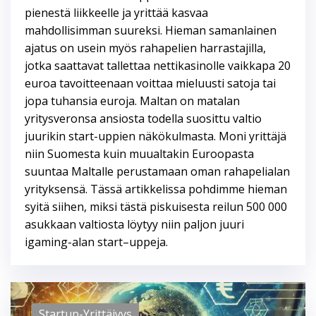
pienestä liikkeelle ja yrittää kasvaa
mahdollisimman suureksi. Hieman samanlainen
ajatus on usein myös rahapelien harrastajilla,
jotka saattavat tallettaa nettikasinolle vaikkapa 20
euroa tavoitteenaan voittaa mieluusti satoja tai
jopa tuhansia euroja. Maltan on matalan
yritysveronsa ansiosta todella suosittu valtio
juurikin start-uppien näkökulmasta. Moni yrittäjä
niin Suomesta kuin muualtakin Euroopasta
suuntaa Maltalle perustamaan oman rahapelialan
yrityksensä. Tässä artikkelissa pohdimme hieman
syitä siihen, miksi tästä piskuisesta reilun 500 000
asukkaan valtiosta löytyy niin paljon juuri
igaming-alan start–uppeja.
Startup-Yrittäjyys