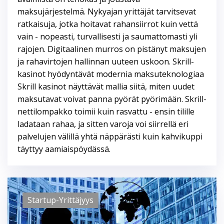
maksujärjestelmä. Nykyajan yrittäjät tarvitsevat
ratkaisuja, jotka hoitavat rahansiirrot kuin vettä
vain - nopeasti, turvallisesti ja saumattomasti yli
rajojen. Digitaalinen murros on pistänyt maksujen
ja rahavirtojen hallinnan uuteen uskoon. Skrill-
kasinot hyödyntävät modernia maksuteknologiaa
Skrill kasinot näyttävät mallia siitä, miten uudet
maksutavat voivat panna pyörät pyörimään. Skrill-
nettilompakko toimii kuin rasvattu - ensin tilille
ladataan rahaa, ja sitten varoja voi siirrellä eri
palvelujen välillä yhtä näppärästi kuin kahvikuppi
täyttyy aamiaispöydässä.
Startup-Yrittäjyys