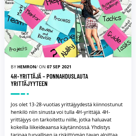
BY
HEMRON
/ ON
07 SEP 2021
4H-YRITTÄJÄ – PONNAHDUSLAUTA
YRITTÄJYYTEEN
Jos olet 13-28-vuotias yrittäjyydestä kiinnostunut
henkilö niin sinusta voi tulla 4H-yrittäjä. 4H-
yrittäjyys on tarkoitettu niille, jotka haluavat
kokeilla liikeideaansa käytännössä. Yhdistys
tarjoaa turvallisen ja riskittömän tavan aloittaa