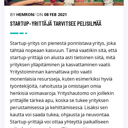
BY
HEMRON
/ ON
08 FEB 2021
STARTUP-YRITTÄJÄ TARVITSEE PELISILMÄÄ
Startup-yritys on pienestä ponnistava yritys, joka
tähtää nopeaan kasvuun. Tämä vaatiikin sitä, että
startup-yrittäjä on alusta asti tietoinen siitä, mitä
yrityksen ylläpitäminen ja kasvattaminen vaatii.
Yritystoiminnan kannattava pito vaatii
monenlaisia resursseja, kuten esimerkiksi hyviä
työntekijöitä, rahoitusta ja omistajan omia
henkisiä voimavaroja. Yrityshautomo on joillekin
yrittäjille tärkeä apu, koska se tukee yrityksen
perustamisessa ja kehittämisessä. Lisäksi sen
kautta voi saada tukea, ohjausta ja neuvontaa.
Startup-yrittäjä voi ottaa yhteyttä paikalliseen