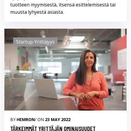
tuotteen myymisestä, itsensä esittelemisestä tai
muusta lyhyestä asiasta.
Startup-Yrittäjyys
BY
HEMRON
/ ON
23 MAY 2022
TÄRKEIMMÄT YRITTÄJÄN OMINAISUUDET