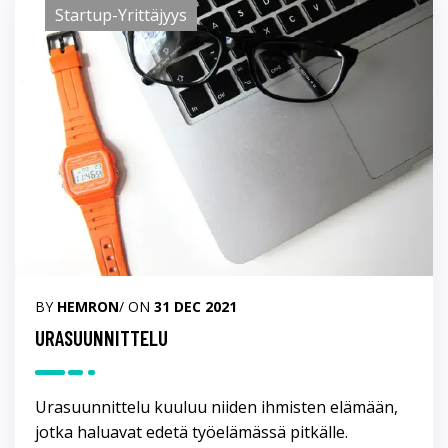
Startup-Yrittäjyys
BY
HEMRON
/ ON
31 DEC 2021
URASUUNNITTELU
Urasuunnittelu kuuluu niiden ihmisten elämään,
jotka haluavat edetä työelämässä pitkälle.