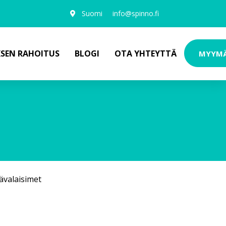
Suomi
info@spinno.fi
KSEN RAHOITUS
BLOGI
OTA YHTEYTTÄ
MYYM
ävalaisimet