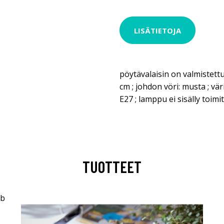
LISÄTIETOJA
pöytävalaisin on valmistettu
cm ; johdon vöri: musta ; vä
E27 ; lamppu ei sisälly toim
TUOTTEET