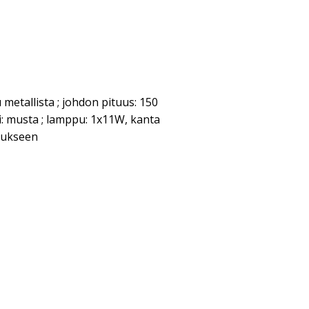
 metallista ; johdon pituus: 150
ri: musta ; lamppu: 1x11W, kanta
itukseen