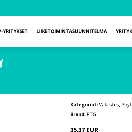
-YRITYKSET
LIIKETOIMINTASUUNNITELMA
YRITY
Y
Kategoriat:
Valaistus
,
Pöyt
Brand:
PTG
35.37 EUR