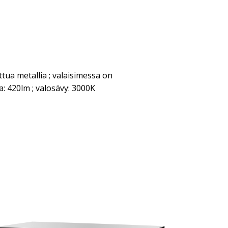
tua metallia ; valaisimessa on
a: 420lm ; valosävy: 3000K