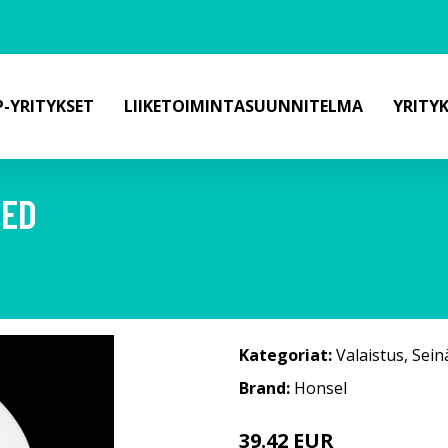
-YRITYKSET
LIIKETOIMINTASUUNNITELMA
YRITY
LED
Kategoriat:
Valaistus
,
Sein
Brand:
Honsel
39.42 EUR