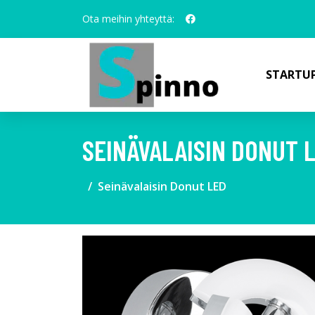
Ota meihin yhteyttä:
STARTUP
SEINÄVALAISIN DONUT 
Seinävalaisin Donut LED