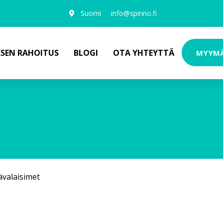
Suomi
info@spinno.fi
KSEN RAHOITUS
BLOGI
OTA YHTEYTTÄ
MYYM
ävalaisimet