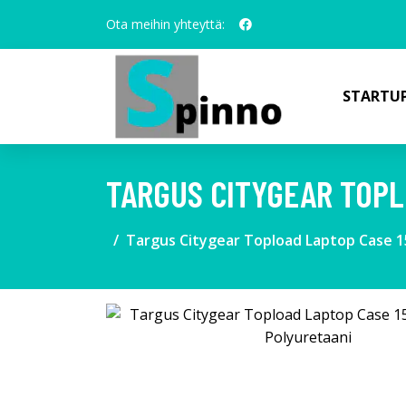
Ota meihin yhteyttä:
STARTUP
TARGUS CITYGEAR TOPLO
Targus Citygear Topload Laptop Case 15"