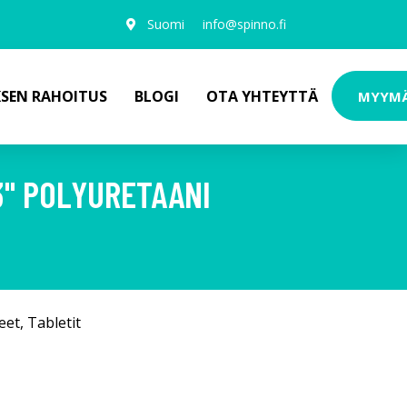
Suomi
info@spinno.fi
KSEN RAHOITUS
BLOGI
OTA YHTEYTTÄ
MYYM
.3" POLYURETAANI
eet
,
Tabletit