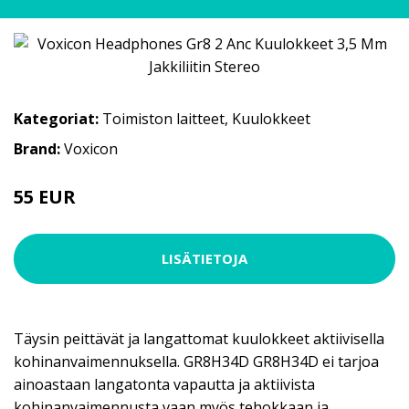
Kategoriat:
Toimiston laitteet
,
Kuulokkeet
Brand:
Voxicon
55 EUR
LISÄTIETOJA
Täysin peittävät ja langattomat kuulokkeet aktiivisella
kohinanvaimennuksella. GR8H34D GR8H34D ei tarjoa
ainoastaan langatonta vapautta ja aktiivista
kohinanvaimennusta vaan myös tehokkaan ja