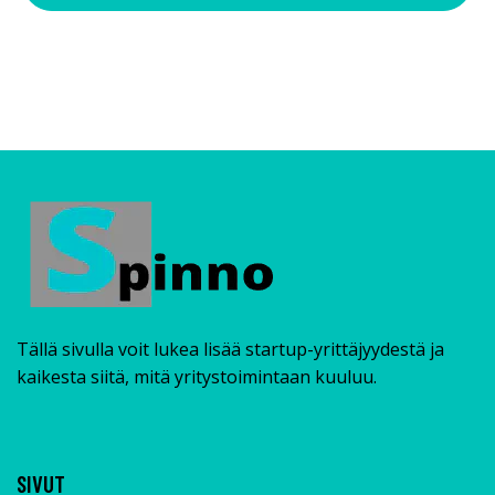
Tällä sivulla voit lukea lisää startup-yrittäjyydestä ja
kaikesta siitä, mitä yritystoimintaan kuuluu.
SIVUT