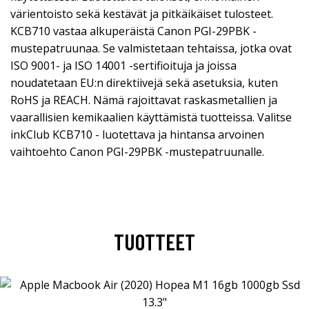
värientoisto sekä kestävät ja pitkäikäiset tulosteet.
KCB710 vastaa alkuperäistä Canon PGI-29PBK -
mustepatruunaa. Se valmistetaan tehtaissa, jotka ovat
ISO 9001- ja ISO 14001 -sertifioituja ja joissa
noudatetaan EU:n direktiivejä sekä asetuksia, kuten
RoHS ja REACH. Nämä rajoittavat raskasmetallien ja
vaarallisien kemikaalien käyttämistä tuotteissa. Valitse
inkClub KCB710 - luotettava ja hintansa arvoinen
vaihtoehto Canon PGI-29PBK -mustepatruunalle.
TUOTTEET