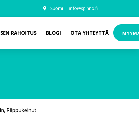
Suomi
info@spinno.fi
KSEN RAHOITUS
BLOGI
OTA YHTEYTTÄ
MYYM
in
,
Riippukeinut