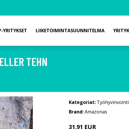
-YRITYKSET
LIIKETOIMINTASUUNNITELMA
YRITY
VELLER TEHN
Kategoriat:
Työhyvinvointi
Brand:
Amazonas
31.91 EUR