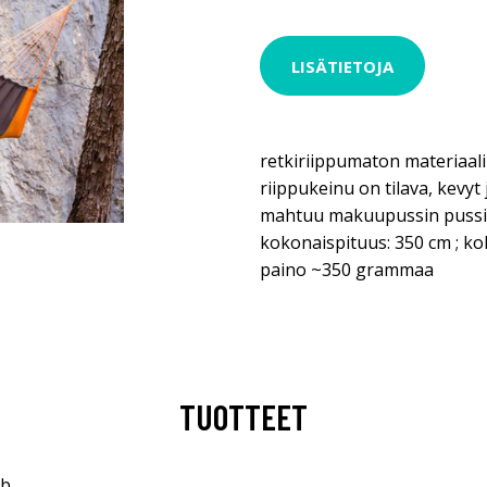
LISÄTIETOJA
retkiriippumaton materiaalin
riippukeinu on tilava, kevyt
mahtuu makuupussin pussii
kokonaispituus: 350 cm ; k
paino ~350 grammaa
TUOTTEET