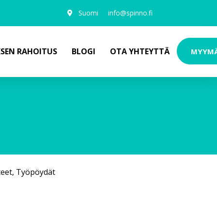
Suomi
info@spinno.fi
KSEN RAHOITUS
BLOGI
OTA YHTEYTTÄ
MYYM
teet
,
Työpöydät