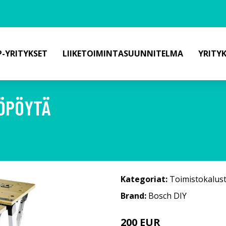
-YRITYKSET
LIIKETOIMINTASUUNNITELMA
YRITY
YÖPÖYTÄ
Kategoriat:
Toimistokalus
Brand:
Bosch DIY
200 EUR