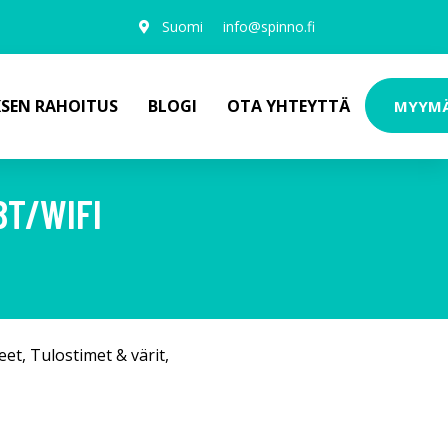
Suomi
info@spinno.fi
KSEN RAHOITUS
BLOGI
OTA YHTEYTTÄ
MYYM
BT/WIFI
eet
,
Tulostimet & värit
,