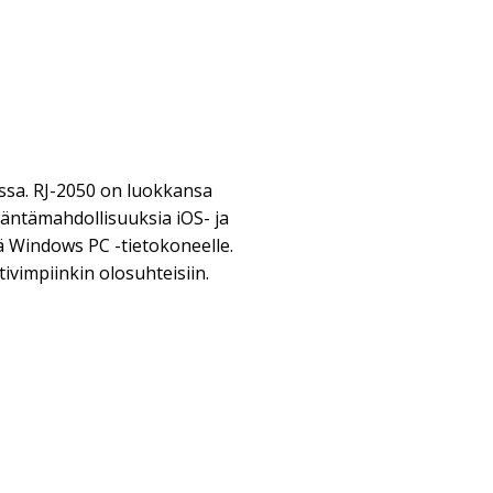
oissa. RJ-2050 on luokkansa
itäntämahdollisuuksia iOS- ja
kä Windows PC -tietokoneelle.
ivimpiinkin olosuhteisiin.