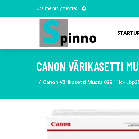
Ota meihin yhteyttä:
STARTUP
CANON VÄRIKASETTI MUS
Canon Värikasetti Musta 039 11k - Lbp3