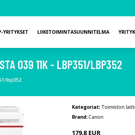
-YRITYKSET
LIIKETOIMINTASUUNNITELMA
YRITY
TA 039 11K - LBP351/LBP352
51/lbp352
Kategoriat:
Toimiston laitt
Brand:
Canon
179.8 EUR