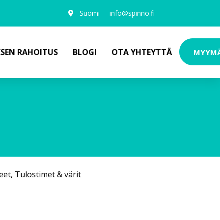
Suomi
info@spinno.fi
KSEN RAHOITUS
BLOGI
OTA YHTEYTTÄ
MYYM
eet
,
Tulostimet & värit