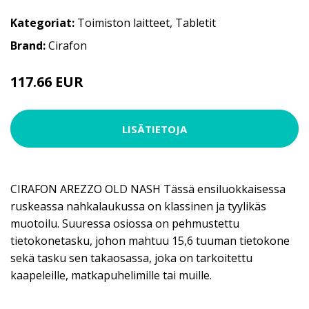
Kategoriat:
Toimiston laitteet
,
Tabletit
Brand:
Cirafon
117.66 EUR
159 EUR
LISÄTIETOJA
CIRAFON AREZZO OLD NASH Tässä ensiluokkaisessa
ruskeassa nahkalaukussa on klassinen ja tyylikäs
muotoilu. Suuressa osiossa on pehmustettu
tietokonetasku, johon mahtuu 15,6 tuuman tietokone
sekä tasku sen takaosassa, joka on tarkoitettu
kaapeleille, matkapuhelimille tai muille.