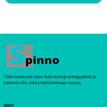
Tällä sivulla voit lukea lisää startup-yrittäjyydestä ja
kaikesta siitä, mitä yritystoimintaan kuuluu.
SIVUT