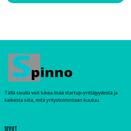
Tällä sivulla voit lukea lisää startup-yrittäjyydestä ja
kaikesta siitä, mitä yritystoimintaan kuuluu.
SIVUT