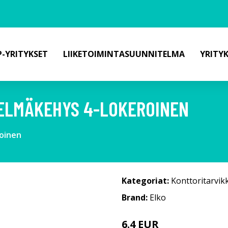
-YRITYKSET
LIIKETOIMINTASUUNNITELMA
YRITY
TELMÄKEHYS 4-LOKEROINEN
roinen
Kategoriat:
Konttoritarvik
Brand:
Elko
6.4 EUR