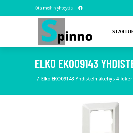
Ota meihin yhteyttä:
STARTUP
ELKO EKO09143 YHDIS
Elko EKO09143 Yhdistelmäkehys 4-loke