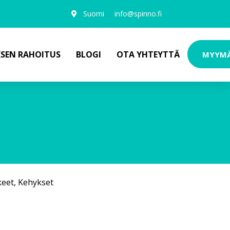
Suomi
info@spinno.fi
KSEN RAHOITUS
BLOGI
OTA YHTEYTTÄ
MYYM
keet
,
Kehykset