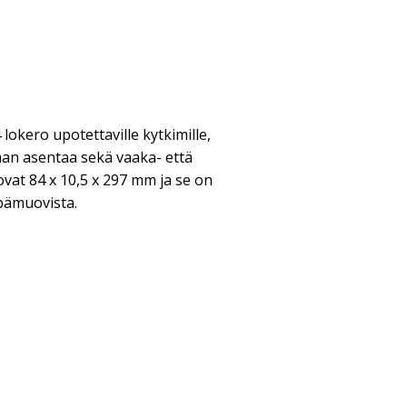
lokero upotettaville kytkimille,
idaan asentaa sekä vaaka- että
vat 84 x 10,5 x 297 mm ja se on
pämuovista.