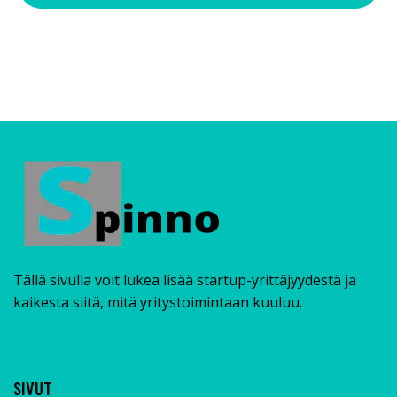
Tällä sivulla voit lukea lisää startup-yrittäjyydestä ja
kaikesta siitä, mitä yritystoimintaan kuuluu.
SIVUT