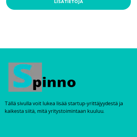
LISÄTIETOJA
Tällä sivulla voit lukea lisää startup-yrittäjyydestä ja
kaikesta siitä, mitä yritystoimintaan kuuluu.