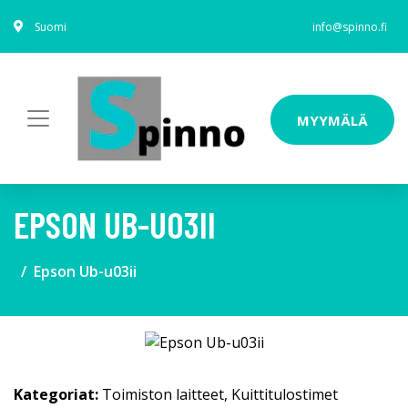
Suomi
info@spinno.fi
MYYMÄLÄ
EPSON UB-U03II
Epson Ub-u03ii
Kategoriat:
Toimiston laitteet
,
Kuittitulostimet