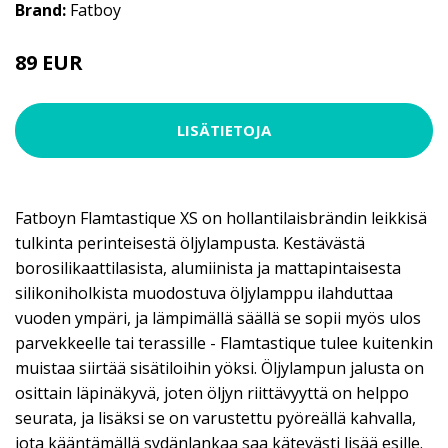
Brand:
Fatboy
89 EUR
LISÄTIETOJA
Fatboyn Flamtastique XS on hollantilaisbrändin leikkisä
tulkinta perinteisestä öljylampusta. Kestävästä
borosilikaattilasista, alumiinista ja mattapintaisesta
silikoniholkista muodostuva öljylamppu ilahduttaa
vuoden ympäri, ja lämpimällä säällä se sopii myös ulos
parvekkeelle tai terassille - Flamtastique tulee kuitenkin
muistaa siirtää sisätiloihin yöksi. Öljylampun jalusta on
osittain läpinäkyvä, joten öljyn riittävyyttä on helppo
seurata, ja lisäksi se on varustettu pyöreällä kahvalla,
jota kääntämällä sydänlankaa saa kätevästi lisää esille.