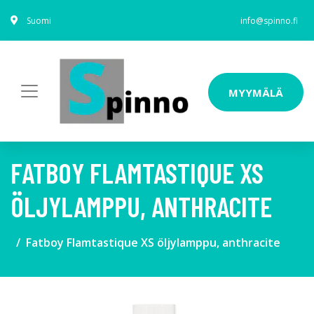
Suomi
info@spinno.fi
MYYMÄLÄ
FATBOY FLAMTASTIQUE XS
ÖLJYLAMPPU, ANTHRACITE
Fatboy Flamtastique XS öljylamppu, anthracite