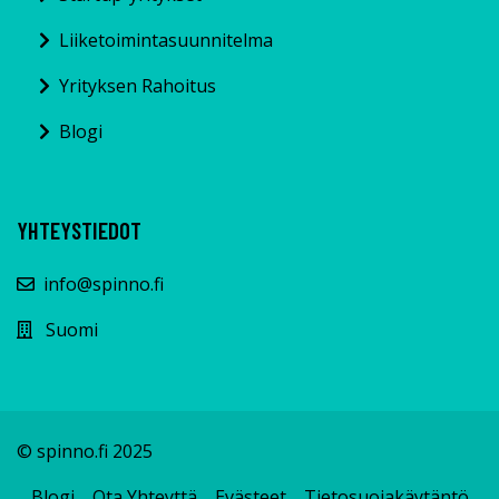
Liiketoimintasuunnitelma
Yrityksen Rahoitus
Blogi
YHTEYSTIEDOT
info@spinno.fi
Suomi
© spinno.fi 2025
Blogi
Ota Yhteyttä
Evästeet
Tietosuojakäytäntö