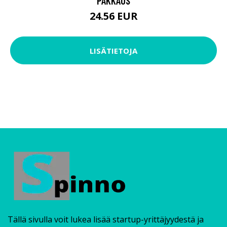
PAKKAUS
24.56 EUR
LISÄTIETOJA
Tällä sivulla voit lukea lisää startup-yrittäjyydestä ja