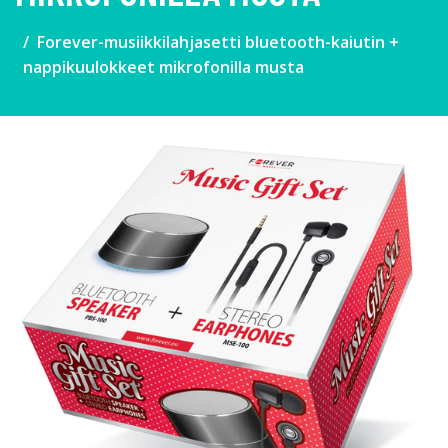
Forever-musiikkilahjasetti bluetooth-kaiutin +
nappikuulokkeet mikrofonilla musta