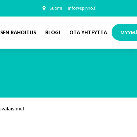
Suomi
info@spinno.fi
KSEN RAHOITUS
BLOGI
OTA YHTEYTTÄ
MYYM
ävalaisimet