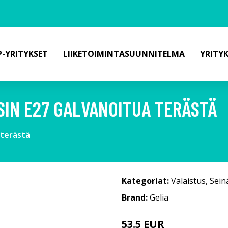
-YRITYKSET
LIIKETOIMINTASUUNNITELMA
YRITY
ISIN E27 GALVANOITUA TERÄSTÄ
 terästä
Kategoriat:
Valaistus
,
Sein
Brand:
Gelia
53.5 EUR