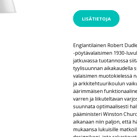
LISÄTIETOJA
Englantilainen Robert Dudle
-pöytävalaisimen 1930-luvulla
jatkuvassa tuotannossa siit
tyylisuunnan aikakaudella s
valaisimen muotokielessä n
ja arkkitehtuurikoulun vaik
äärimmäisen funktionaaline
varren ja liikuteltavan varj
suunnata optimaalisesti ha
pääministeri Winston Churchi
aikanaan niin paljon, että 
mukaansa lukuisille matkoill