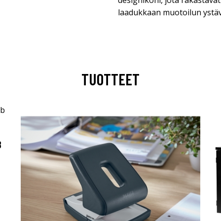
designikoni, jota rakastavat 
laadukkaan muotoilun ystäv
TUOTTEET
B