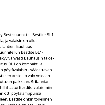
y Best suunnitteli Bestlite BL1
, ja valaisin on ollut
ä lähtien. Bauhaus-
uunnitellun Bestlite BL1-
äkyy vahvasti Bauhausin taide-
utus. BL1 on kompakti ja
n pöytävalaisin - säädettävän
ostimen ansiosta valo voidaan
luttuun paikkaan. Britannian
ll ihastui Bestlite-valaisimiin
hän otti pöytälamppunsa
een. Bestlite onkin todellinen