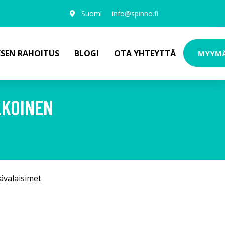
Suomi
info@spinno.fi
KSEN RAHOITUS
BLOGI
OTA YHTEYTTÄ
MYYM
LKOINEN
ävalaisimet