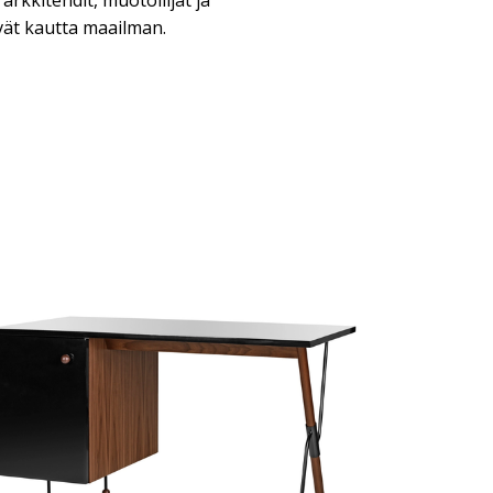
arkkitehdit, muotoilijat ja
ät kautta maailman.