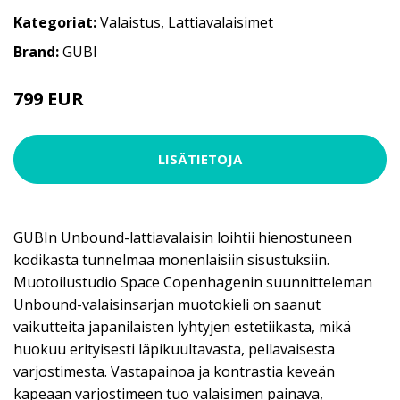
Kategoriat:
Valaistus
,
Lattiavalaisimet
Brand:
GUBI
799 EUR
LISÄTIETOJA
GUBIn Unbound-lattiavalaisin loihtii hienostuneen
kodikasta tunnelmaa monenlaisiin sisustuksiin.
Muotoilustudio Space Copenhagenin suunnitteleman
Unbound-valaisinsarjan muotokieli on saanut
vaikutteita japanilaisten lyhtyjen estetiikasta, mikä
huokuu erityisesti läpikuultavasta, pellavaisesta
varjostimesta. Vastapainoa ja kontrastia keveän
kapeaan varjostimeen tuo valaisimen painava,