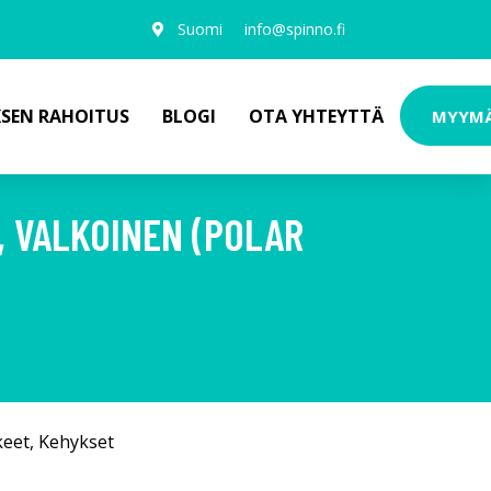
Suomi
info@spinno.fi
KSEN RAHOITUS
BLOGI
OTA YHTEYTTÄ
MYYM
, VALKOINEN (POLAR
keet
,
Kehykset