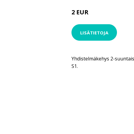
2 EUR
LISÄTIETOJA
Yhdistelmäkehys 2-suuntaise
S1.