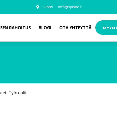
Suomi
info@spinno.fi
KSEN RAHOITUS
BLOGI
OTA YHTEYTTÄ
MYYM
0
teet
,
Työtuolit