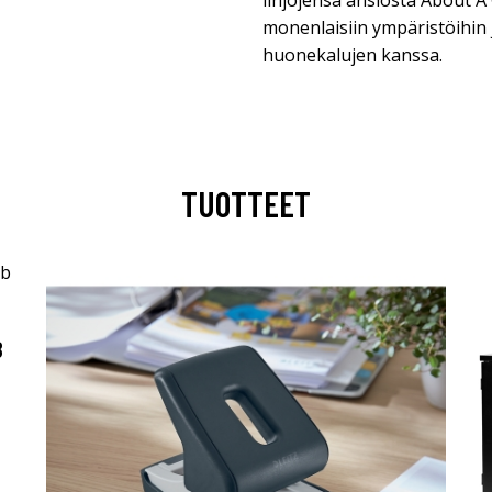
linjojensa ansiosta About A 
monenlaisiin ympäristöihin j
huonekalujen kanssa.
TUOTTEET
B