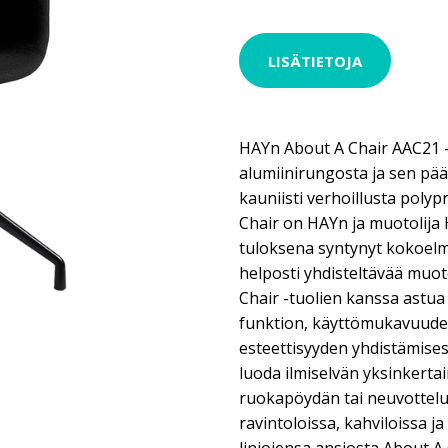
LISÄTIETOJA
HAYn About A Chair AAC21 
alumiinirungosta ja sen pääl
kauniisti verhoillusta poly
Chair on HAYn ja muotolija 
tuloksena syntynyt kokoelma
helposti yhdisteltävää muot
Chair -tuolien kanssa astua
funktion, käyttömukavuuden
esteettisyyden yhdistämise
luoda ilmiselvän yksinkertain
ruokapöydän tai neuvottelu
ravintoloissa, kahviloissa ja