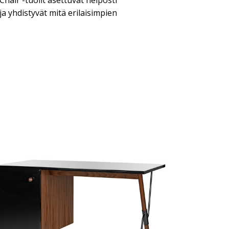
Chair -tuolit asettuvat helposti
a yhdistyvät mitä erilaisimpien