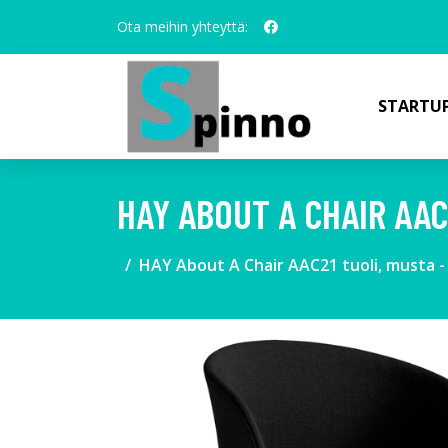
Ota meihin yhteyttä:
STARTUP
HAY ABOUT A CHAIR AAC
HAY About A Chair AAC21 tuoli, musta -