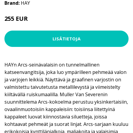
Brand:
HAY
255 EUR
LISÄTIETOJA
HAYn Arcs-seinävalaisin on tunnelmallinen
katseenvangitsija, joka luo ympärilleen pehmeää valon
ja varjojen leikkiä. Näyttävä ja graafinen varjostin on
valmistettu taivutetusta metallilevystä ja viimeistelty
kiiltävällä ruiskumaalilla. Muller Van Severenin
suunnittelema Arcs-kokoelma perustuu yksinkertaisiin,
ovaalinmuotoisiin kappaleisiin: toisiinsa liitettyinä
kappaleet luovat kiinnostavia siluetteja, joissa
kohtaavat pehmeät ja suorat linjat. Arcs-sarjaan kuuluu
erikokoisia kynttilänjalkoja, maljakoita ja valaisimia