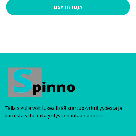
LISÄTIETOJA
Tällä sivulla voit lukea lisää startup-yrittäjyydestä ja
kaikesta siitä, mitä yritystoimintaan kuuluu.