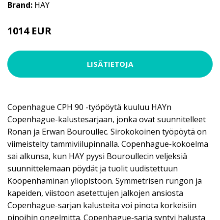
Brand:
HAY
1014 EUR
LISÄTIETOJA
Copenhague CPH 90 -työpöytä kuuluu HAYn
Copenhague-kalustesarjaan, jonka ovat suunnitelleet
Ronan ja Erwan Bouroullec. Sirokokoinen työpöytä on
viimeistelty tammiviilupinnalla. Copenhague-kokoelma
sai alkunsa, kun HAY pyysi Bouroullecin veljeksiä
suunnittelemaan pöydät ja tuolit uudistettuun
Kööpenhaminan yliopistoon. Symmetrisen rungon ja
kapeiden, viistoon asetettujen jalkojen ansiosta
Copenhague-sarjan kalusteita voi pinota korkeisiin
pinoihin ongelmitta. Copenhague-sarja syntyi halusta