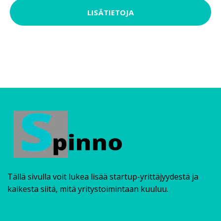
LISÄTIETOJA
Tällä sivulla voit lukea lisää startup-yrittäjyydestä ja
kaikesta siitä, mitä yritystoimintaan kuuluu.