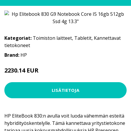
Kategoriat:
Toimiston laitteet
,
Tabletit
,
Kannettavat
tietokoneet
Brand:
HP
2230.14 EUR
LISÄTIETOJA
HP EliteBook 830:n avulla voit luoda vähemmän esteitä
hybridityöskentelylle. Tämä kannettava yritystietokone
tarjoaa uusia kokousmahdollisuuksia HP Presencen,