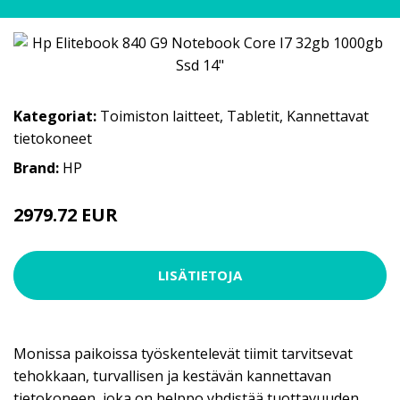
Kategoriat:
Toimiston laitteet
,
Tabletit
,
Kannettavat
tietokoneet
Brand:
HP
2979.72 EUR
LISÄTIETOJA
Monissa paikoissa työskentelevät tiimit tarvitsevat
tehokkaan, turvallisen ja kestävän kannettavan
tietokoneen, joka on helppo yhdistää tuottavuuden