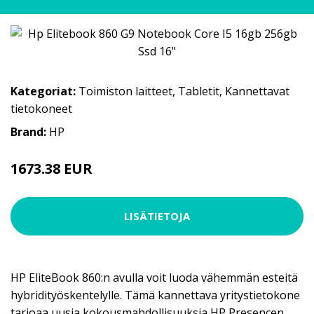
Kategoriat:
Toimiston laitteet
,
Tabletit
,
Kannettavat
tietokoneet
Brand:
HP
1673.38 EUR
LISÄTIETOJA
HP EliteBook 860:n avulla voit luoda vähemmän esteitä
hybridityöskentelylle. Tämä kannettava yritystietokone
tarjoaa uusia kokousmahdollisuuksia HP Presencen,