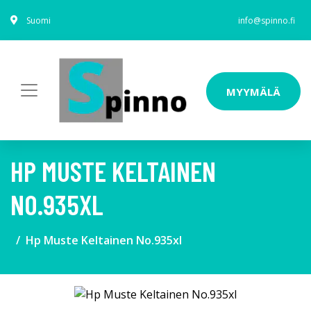
Suomi
info@spinno.fi
MYYMÄLÄ
HP MUSTE KELTAINEN
NO.935XL
Hp Muste Keltainen No.935xl