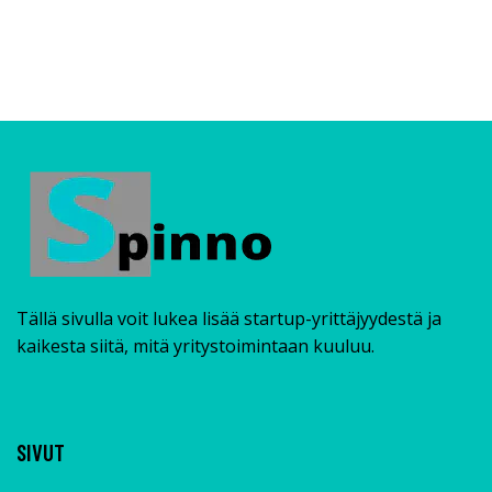
Tällä sivulla voit lukea lisää startup-yrittäjyydestä ja
kaikesta siitä, mitä yritystoimintaan kuuluu.
SIVUT