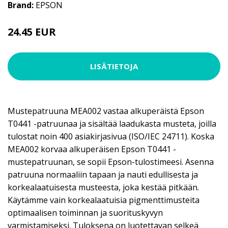
Brand:
EPSON
24.45 EUR
LISÄTIETOJA
Mustepatruuna MEA002 vastaa alkuperäistä Epson
T0441 -patruunaa ja sisältää laadukasta musteta, joilla
tulostat noin 400 asiakirjasivua (ISO/IEC 24711). Koska
MEA002 korvaa alkuperäisen Epson T0441 -
mustepatruunan, se sopii Epson-tulostimeesi. Asenna
patruuna normaaliin tapaan ja nauti edullisesta ja
korkealaatuisesta musteesta, joka kestää pitkään.
Käytämme vain korkealaatuisia pigmenttimusteita
optimaalisen toiminnan ja suorituskyvyn
varmistamiseksi. Tuloksena on luotettavan selkeä