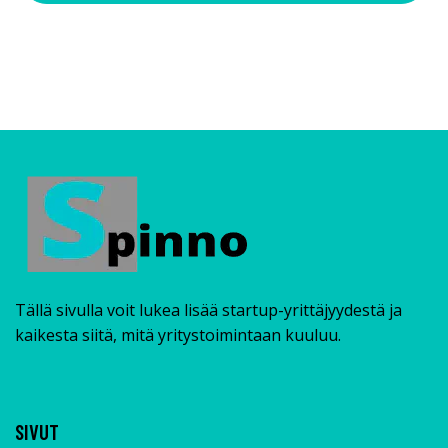
Tällä sivulla voit lukea lisää startup-yrittäjyydestä ja
kaikesta siitä, mitä yritystoimintaan kuuluu.
SIVUT