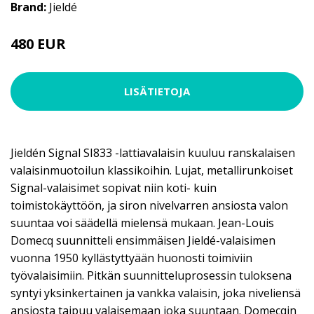
Brand:
Jieldé
480 EUR
LISÄTIETOJA
Jieldén Signal SI833 -lattiavalaisin kuuluu ranskalaisen
valaisinmuotoilun klassikoihin. Lujat, metallirunkoiset
Signal-valaisimet sopivat niin koti- kuin
toimistokäyttöön, ja siron nivelvarren ansiosta valon
suuntaa voi säädellä mielensä mukaan. Jean-Louis
Domecq suunnitteli ensimmäisen Jieldé-valaisimen
vuonna 1950 kyllästyttyään huonosti toimiviin
työvalaisimiin. Pitkän suunnitteluprosessin tuloksena
syntyi yksinkertainen ja vankka valaisin, joka niveliensä
ansiosta taipuu valaisemaan joka suuntaan. Domecqin