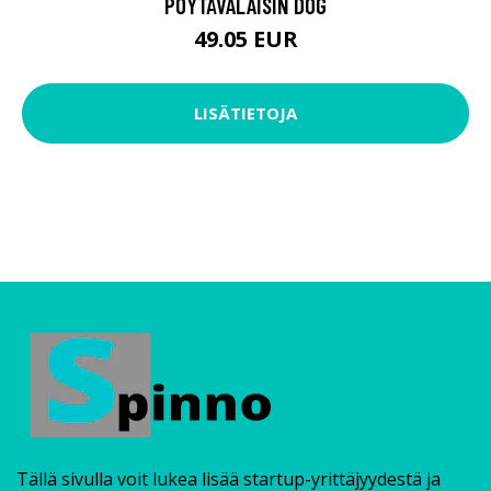
PÖYTÄVALAISIN DOG
49.05 EUR
LISÄTIETOJA
Tällä sivulla voit lukea lisää startup-yrittäjyydestä ja