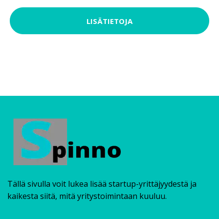
LISÄTIETOJA
Tällä sivulla voit lukea lisää startup-yrittäjyydestä ja
kaikesta siitä, mitä yritystoimintaan kuuluu.