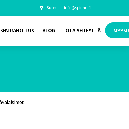
Suomi
info@spinno.fi
KSEN RAHOITUS
BLOGI
OTA YHTEYTTÄ
MYYM
ävalaisimet