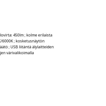
ovirta: 450lm ; kolme erilaista
K/6000K ; kosketusnäytön
ätö ; USB liitäntä älylaitteiden
jen värivalikoimalla