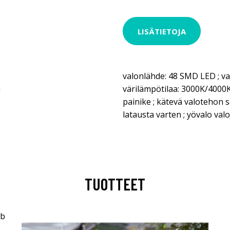
LISÄTIETOJA
valonlähde: 48 SMD LED ; val
värilämpötilaa: 3000K/4000
painike ; kätevä valotehon sä
latausta varten ; yövalo valo
TUOTTEET