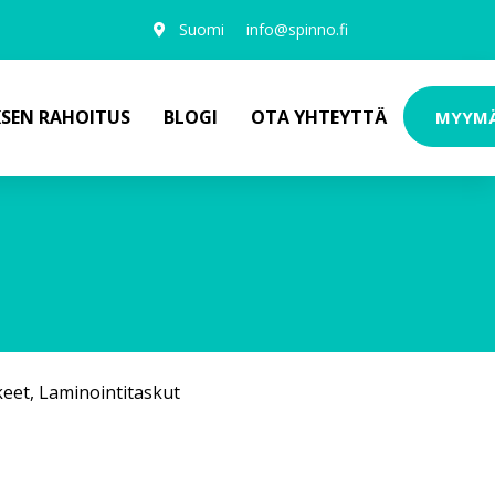
Suomi
info@spinno.fi
KSEN RAHOITUS
BLOGI
OTA YHTEYTTÄ
MYYM
keet
,
Laminointitaskut