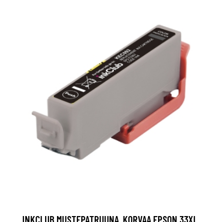
INKCLUB MUSTEPATRUUNA, KORVAA EPSON 33XL,