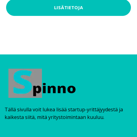
LISÄTIETOJA
Tällä sivulla voit lukea lisää startup-yrittäjyydestä ja
kaikesta siitä, mitä yritystoimintaan kuuluu.