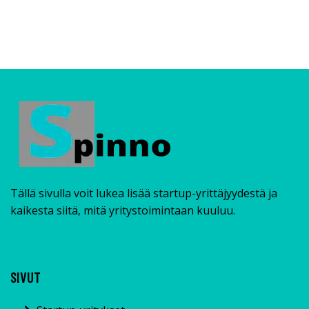
Tällä sivulla voit lukea lisää startup-yrittäjyydestä ja
kaikesta siitä, mitä yritystoimintaan kuuluu.
SIVUT