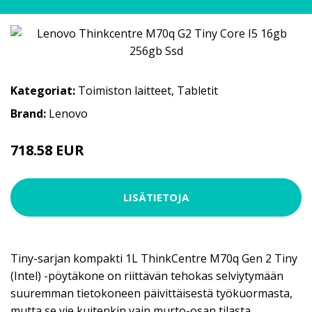
Kategoriat:
Toimiston laitteet
,
Tabletit
Brand:
Lenovo
718.58 EUR
LISÄTIETOJA
Tiny-sarjan kompakti 1L ThinkCentre M70q Gen 2 Tiny
(Intel) -pöytäkone on riittävän tehokas selviytymään
suuremman tietokoneen päivittäisestä työkuormasta,
mutta se vie kuitenkin vain murto-osan tilasta.