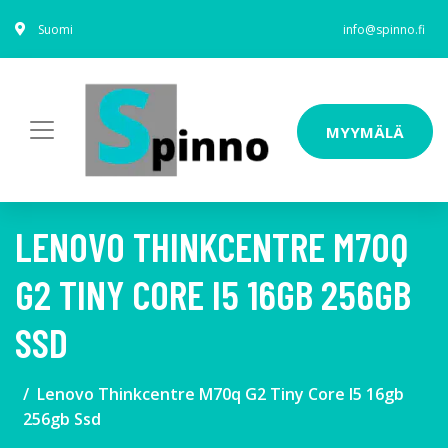
Suomi
info@spinno.fi
MYYMÄLÄ
LENOVO THINKCENTRE M70Q
G2 TINY CORE I5 16GB 256GB
SSD
Lenovo Thinkcentre M70q G2 Tiny Core I5 16gb
256gb Ssd