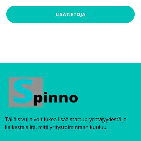
LISÄTIETOJA
Tällä sivulla voit lukea lisää startup-yrittäjyydestä ja
kaikesta siitä, mitä yritystoimintaan kuuluu.