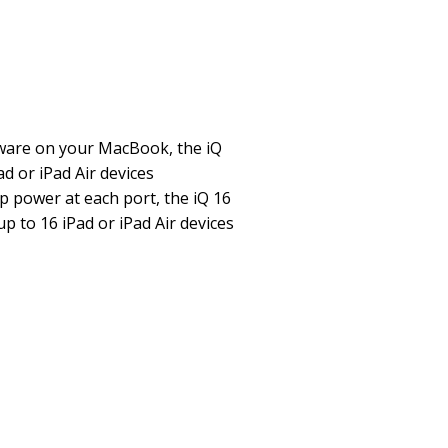
ware on your MacBook, the iQ
ad or iPad Air devices
p power at each port, the iQ 16
up to 16 iPad or iPad Air devices