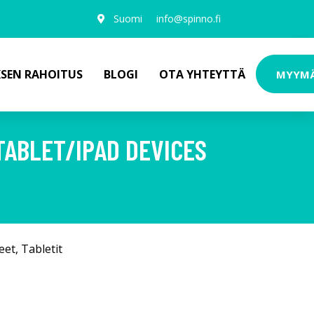
Suomi
info@spinno.fi
KSEN RAHOITUS
BLOGI
OTA YHTEYTTÄ
MYYM
TABLET/IPAD DEVICES
eet
,
Tabletit