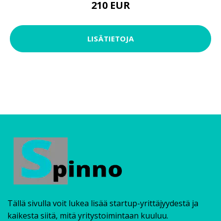
210 EUR
LISÄTIETOJA
Tällä sivulla voit lukea lisää startup-yrittäjyydestä ja
kaikesta siitä, mitä yritystoimintaan kuuluu.