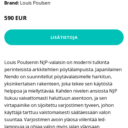
Brand:
Louis Poulsen
590 EUR
LISÄTIETOJA
Louis Poulsenin NJP-valaisin on moderni tulkinta
perinteisistä arkkitehtien pöytälampuista. Japanilainen
Nendo on suunnitellut pöytävalaisimelle harkitun,
yksinkertaisen rakenteen, joka tekee sen käytöstä
helppoa ja miellyttävää. Kahden nivelen ansiosta NJP
liukuu vaivattomasti haluttuun asentoon, ja sen
virtapainike on sijoitettu varjostimen tyveen, johon
käyttäjä tarttuu vaistomaisesti säätäessään valon
suuntaa. Varjostimen avoin yläosa viilentää led-
lamppuja ja ohjaa valon myös jalan yläosaan.