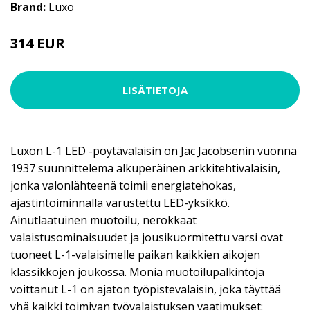
Brand:
Luxo
314 EUR
LISÄTIETOJA
Luxon L-1 LED -pöytävalaisin on Jac Jacobsenin vuonna
1937 suunnittelema alkuperäinen arkkitehtivalaisin,
jonka valonlähteenä toimii energiatehokas,
ajastintoiminnalla varustettu LED-yksikkö.
Ainutlaatuinen muotoilu, nerokkaat
valaistusominaisuudet ja jousikuormitettu varsi ovat
tuoneet L-1-valaisimelle paikan kaikkien aikojen
klassikkojen joukossa. Monia muotoilupalkintoja
voittanut L-1 on ajaton työpistevalaisin, joka täyttää
yhä kaikki toimivan työvalaistuksen vaatimukset: