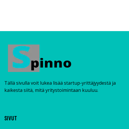
Tällä sivulla voit lukea lisää startup-yrittäjyydestä ja
kaikesta siitä, mitä yritystoimintaan kuuluu.
SIVUT