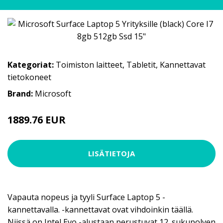
Kategoriat:
Toimiston laitteet
,
Tabletit
,
Kannettavat
tietokoneet
Brand:
Microsoft
1889.76 EUR
LISÄTIETOJA
Vapauta nopeus ja tyyli Surface Laptop 5 -
kannettavalla. -kannettavat ovat vihdoinkin täällä.
Niissä on Intel Evo -alustaan perustuvat 12. sukupolven