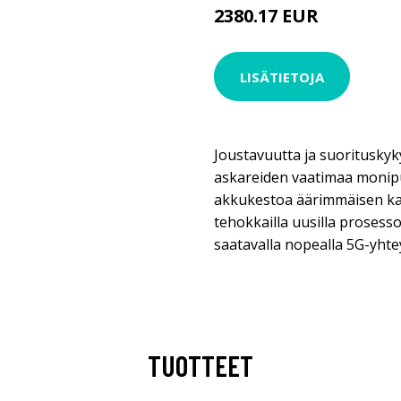
2380.17 EUR
2380.18 EUR
LISÄTIETOJA
Joustavuutta ja suorituskyky
askareiden vaatimaa monipu
akkukestoa äärimmäisen kan
tehokkailla uusilla prosesso
saatavalla nopealla 5G-yhtey
TUOTTEET