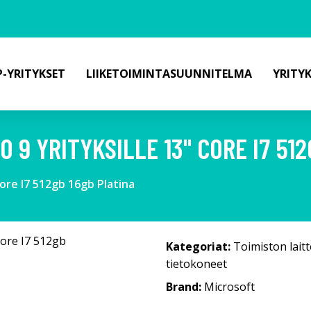
-YRITYKSET
LIIKETOIMINTASUUNNITELMA
YRITY
 9 YRITYKSILLE 13" CORE I7 51
Core I7 512gb 16gb Platina
Kategoriat:
Toimiston laitt
tietokoneet
Brand:
Microsoft