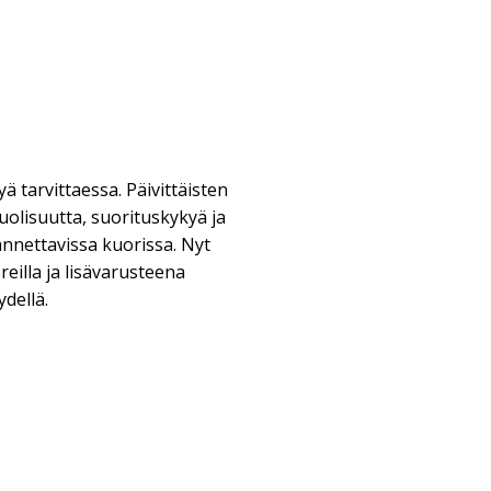
ä tarvittaessa. Päivittäisten
olisuutta, suorituskykyä ja
nettavissa kuorissa. Nyt
reilla ja lisävarusteena
dellä.