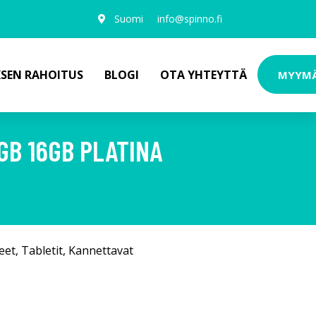
Suomi
info@spinno.fi
KSEN RAHOITUS
BLOGI
OTA YHTEYTTÄ
MYYM
2GB 16GB PLATINA
eet
,
Tabletit
,
Kannettavat