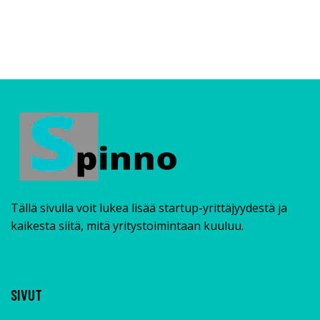
Tällä sivulla voit lukea lisää startup-yrittäjyydestä ja
kaikesta siitä, mitä yritystoimintaan kuuluu.
SIVUT