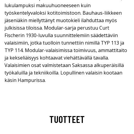
lukulampuksi makuuhuoneeseen kuin
työskentelyvaloksi kotitoimistoon. Bauhaus-liikkeen
jäseniäkin miellyttänyt muotokieli ilahduttaa myös
julkisissa tiloissa. Modular-sarja perustuu Curt
Fischerin 1930-luvulla suunnittelemiin säädettäviin
valaisimiin, jotka tuolloin tunnettiin nimillä TYP 113 ja
TYP 114. Modular-valaisimissa toimivuus, ammattitaito
ja kekseliäisyys kohtaavat viehättävällä tavalla.
Valaisimien osat valmistetaan Saksassa alkuperäisillä
työkaluilla ja tekniikoilla. Lopullinen valaisin kootaan
käsin Hampurissa.
TUOTTEET